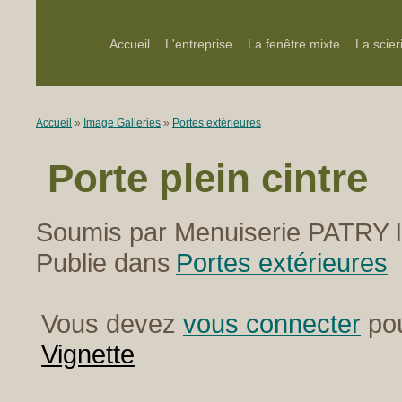
Accueil
L'entreprise
La fenêtre mixte
La scier
Accueil
»
Image Galleries
»
Portes extérieures
Porte plein cintre
Soumis par Menuiserie PATRY l
Publie dans
Portes extérieures
Vous devez
vous connecter
pou
Vignette